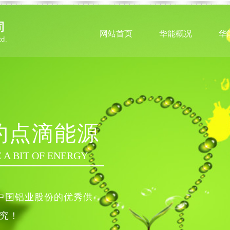
司
网站首页
华能概况
华
td.
约点滴能源
 A BIT OF ENERGY
中国铝业股份的优秀供
究
！