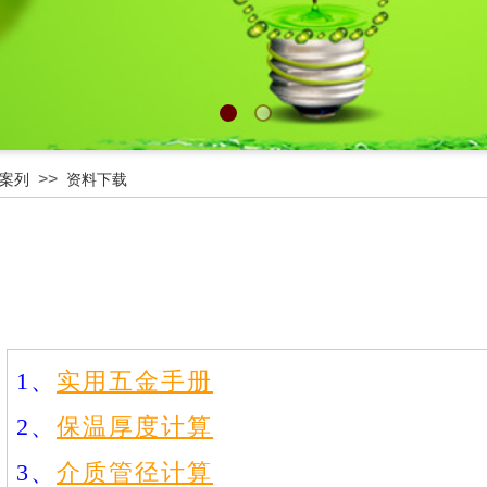
>>
案列
资料下载
1
、
实用五金手册
2
、
保温厚度计算
3
、
介质管径计算